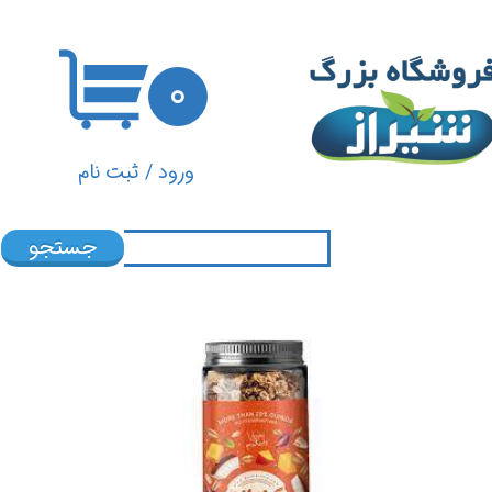
حساب کاربری من
۰
تغییر گذر واژه
سفارشات
ورود
/
ثبت نام
خروج از حساب کاربری
جستجو