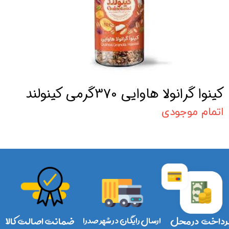
کینوا گرانولا هاوایی 370گرمی کینولند
اتمام موجودی
رداخت در محل
ارسال رایگان در شهر صدرا
ضمانت اصالت کالا