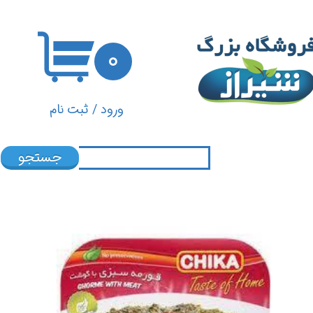
حساب کاربری من
۰
تغییر گذر واژه
سفارشات
ورود
/
ثبت نام
خروج از حساب کاربری
جستجو