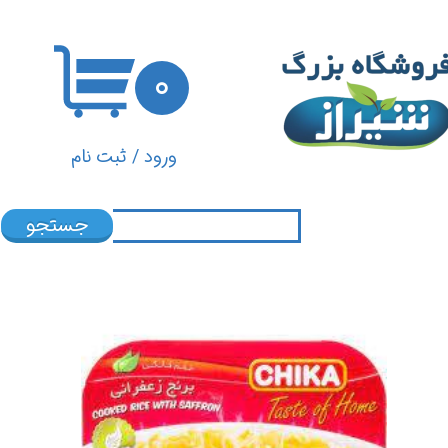
حساب کاربری من
۰
تغییر گذر واژه
سفارشات
ورود
/
ثبت نام
خروج از حساب کاربری
جستجو