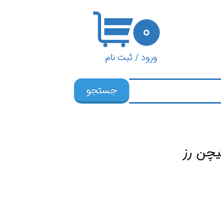
۰
ورود
/
ثبت نام
حساب کاربری من
جستجو
تغییر گذر واژه
سفارشات
خروج از حساب
یچن رز
کاربری