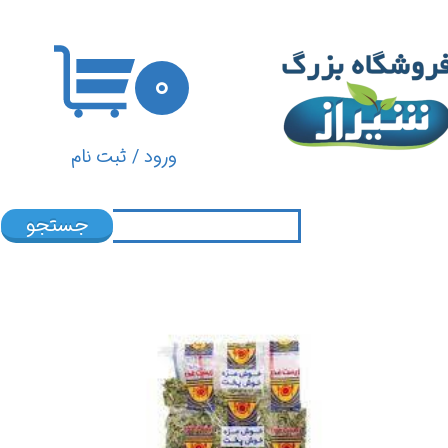
حساب کاربری من
۰
تغییر گذر واژه
سفارشات
ورود
/
ثبت نام
خروج از حساب کاربری
جستجو