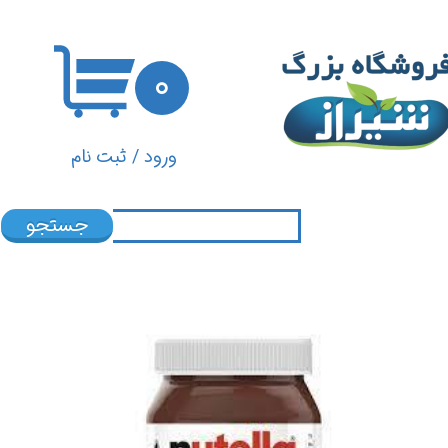
حساب کاربری من
۰
تغییر گذر واژه
سفارشات
ورود
/
ثبت نام
خروج از حساب کاربری
جستجو