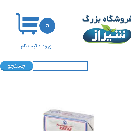
حساب کاربری من
۰
تغییر گذر واژه
سفارشات
ورود
/
ثبت نام
خروج از حساب کاربری
جستجو