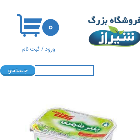
حساب کاربری من
۰
تغییر گذر واژه
سفارشات
ورود
/
ثبت نام
خروج از حساب کاربری
جستجو