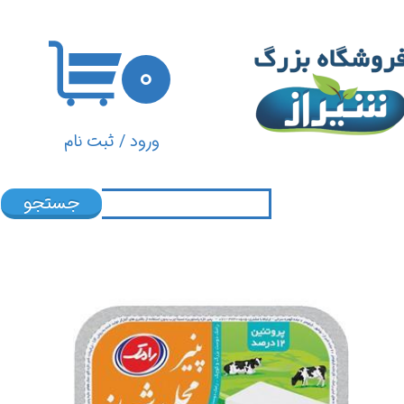
حساب کاربری من
۰
تغییر گذر واژه
سفارشات
ورود
/
ثبت نام
خروج از حساب کاربری
جستجو