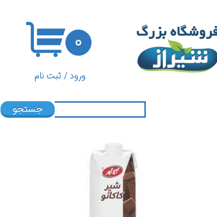
حساب کاربری من
۰
تغییر گذر واژه
سفارشات
ورود
/
ثبت نام
خروج از حساب کاربری
جستجو