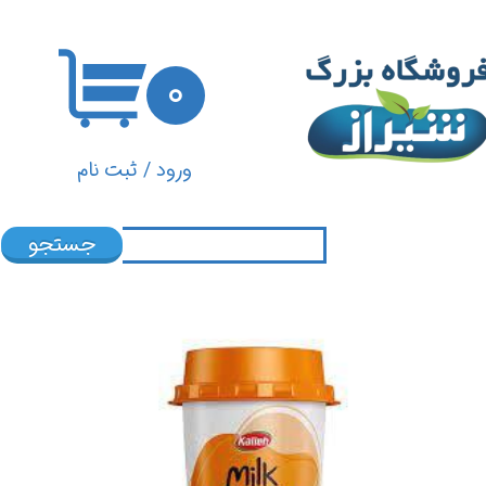
حساب کاربری من
۰
تغییر گذر واژه
سفارشات
ورود
/
ثبت نام
خروج از حساب کاربری
جستجو