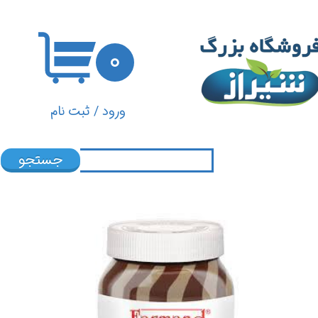
حساب کاربری من
۰
تغییر گذر واژه
سفارشات
ورود
/
ثبت نام
خروج از حساب کاربری
جستجو