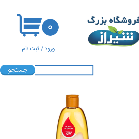
حساب کاربری من
۰
تغییر گذر واژه
سفارشات
ورود
/
ثبت نام
خروج از حساب کاربری
جستجو