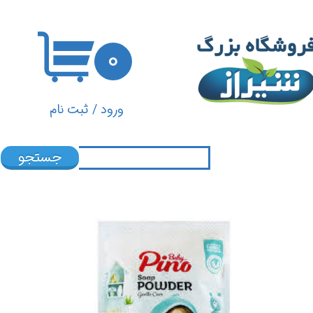
حساب کاربری من
۰
تغییر گذر واژه
سفارشات
ورود
/
ثبت نام
خروج از حساب کاربری
جستجو