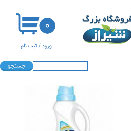
حساب کاربری من
۰
تغییر گذر واژه
سفارشات
ورود
/
ثبت نام
خروج از حساب کاربری
جستجو