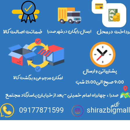
رداخت در محل
ارسال رایگان در شهر صدرا
ضمانت اصالت کالا
پشتیبانی و ارسال
امکان مرجوعی و برگشت کالا
​​​​​​​9:00 صبح الی21:00 شب
صدرا ، چهارراه امام خمینی -بعد از خیابان پاسارگاد مجتمع
آکام
09177871599
shirazbigmal