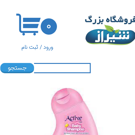
حساب کاربری من
۰
تغییر گذر واژه
سفارشات
ورود
/
ثبت نام
خروج از حساب کاربری
جستجو