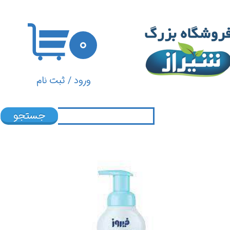
حساب کاربری من
۰
تغییر گذر واژه
سفارشات
ورود
/
ثبت نام
خروج از حساب کاربری
جستجو