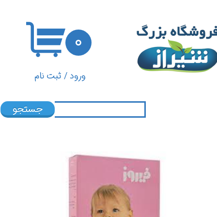
حساب کاربری من
۰
تغییر گذر واژه
سفارشات
ورود
/
ثبت نام
خروج از حساب کاربری
جستجو