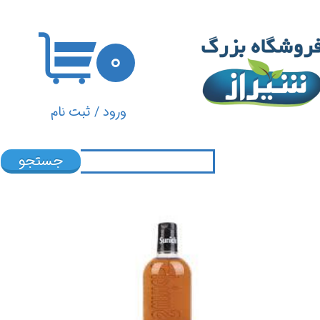
حساب کاربری من
۰
تغییر گذر واژه
سفارشات
ورود
/
ثبت نام
خروج از حساب کاربری
جستجو