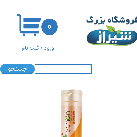
حساب کاربری من
۰
تغییر گذر واژه
سفارشات
ورود
/
ثبت نام
خروج از حساب کاربری
جستجو