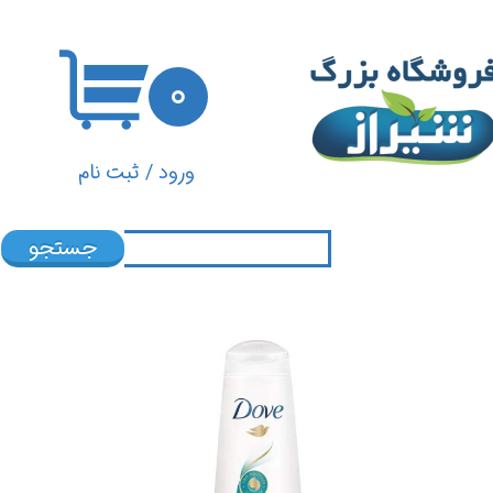
حساب کاربری من
۰
تغییر گذر واژه
سفارشات
ورود
/
ثبت نام
خروج از حساب کاربری
جستجو