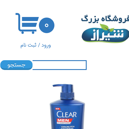
حساب کاربری من
۰
تغییر گذر واژه
سفارشات
ورود
/
ثبت نام
خروج از حساب کاربری
جستجو