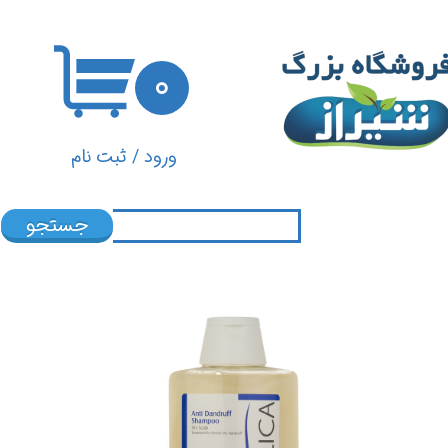
حساب کاربری من
۰
تغییر گذر واژه
سفارشات
ورود
/
ثبت نام
خروج از حساب کاربری
جستجو