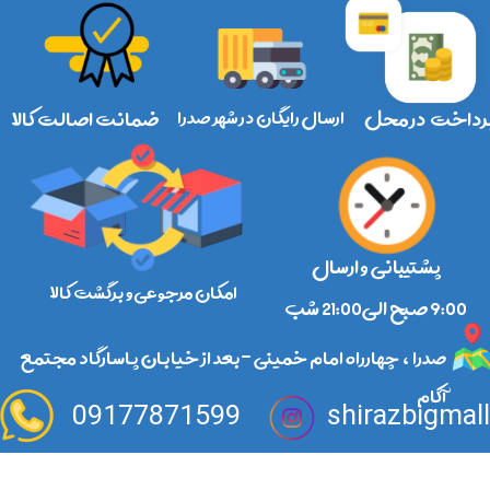
رداخت در محل
ارسال رایگان در شهر صدرا
ضمانت اصالت کالا
پشتیبانی و ارسال
امکان مرجوعی و برگشت کالا
​​​​​​​9:00 صبح الی21:00 شب
صدرا ، چهارراه امام خمینی -بعد از خیابان پاسارگاد مجتمع
آکام
09177871599
shirazbigmal