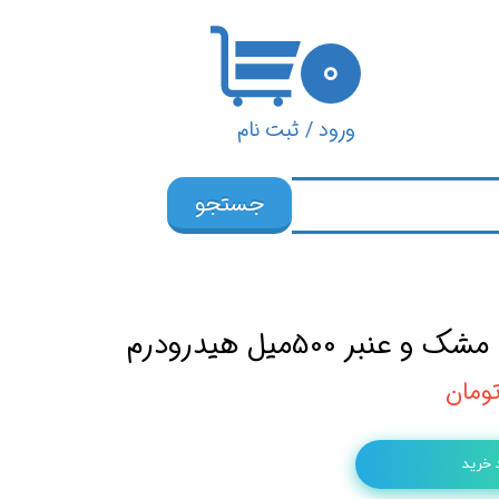
۰
ورود
/
ثبت نام
حساب کاربری من
جستجو
تغییر گذر واژه
سفارشات
خروج از حساب
بر 500میل هیدرودرم
کاربری
 خرید