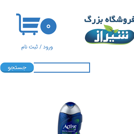
حساب کاربری من
۰
تغییر گذر واژه
سفارشات
ورود
/
ثبت نام
خروج از حساب کاربری
جستجو