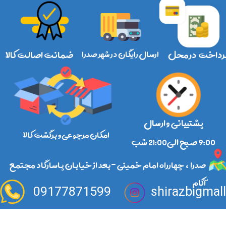
رداخت در محل
ارسال رایگان در شهر صدرا
ضمانت اصالت کالا
پشتیبانی و ارسال
امکان مرجوعی و برگشت کالا
​​​​​​​9:00 صبح الی21:00 شب
صدرا ، چهارراه امام خمینی -بعد از خیابان پاسارگاد مجتمع
آکام
09177871599
shirazbigmal