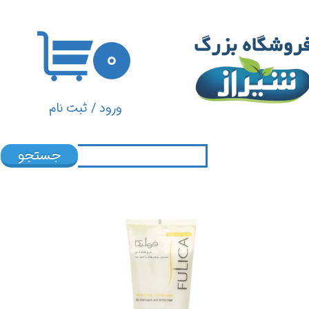
حساب کاربری من
۰
تغییر گذر واژه
سفارشات
ورود
/
ثبت نام
خروج از حساب کاربری
جستجو