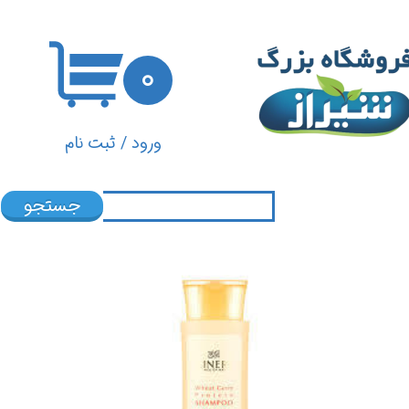
حساب کاربری من
۰
تغییر گذر واژه
سفارشات
ورود
/
ثبت نام
خروج از حساب کاربری
جستجو