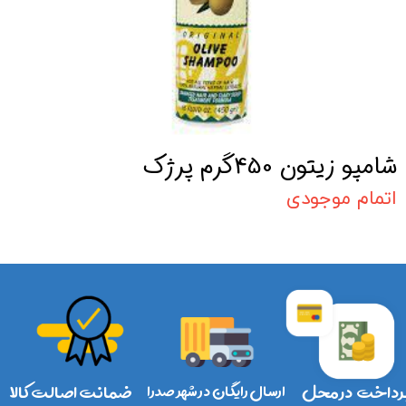
شامپو زیتون 450گرم پرژک
اتمام موجودی
رداخت در محل
ارسال رایگان در شهر صدرا
ضمانت اصالت کالا