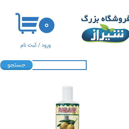
حساب کاربری من
۰
تغییر گذر واژه
سفارشات
ورود
/
ثبت نام
خروج از حساب کاربری
جستجو