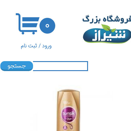
حساب کاربری من
۰
تغییر گذر واژه
سفارشات
ورود
/
ثبت نام
خروج از حساب کاربری
جستجو