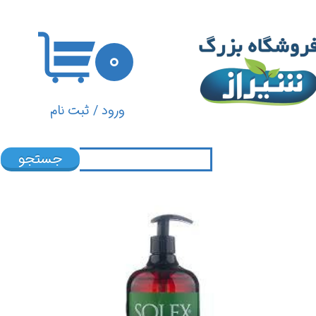
حساب کاربری من
۰
تغییر گذر واژه
سفارشات
ورود
/
ثبت نام
خروج از حساب کاربری
جستجو