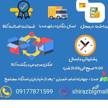
رداخت در محل
ارسال رایگان در شهر صدرا
ضمانت اصالت کالا
پشتیبانی و ارسال
امکان مرجوعی و برگشت کالا
​​​​​​​9:00 صبح الی21:00 شب
صدرا ، چهارراه امام خمینی -بعد از خیابان پاسارگاد مجتمع
آکام
09177871599
shirazbigmal