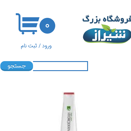
حساب کاربری من
۰
تغییر گذر واژه
سفارشات
ورود
/
ثبت نام
خروج از حساب کاربری
جستجو