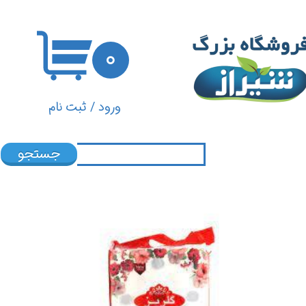
حساب کاربری من
۰
تغییر گذر واژه
سفارشات
ورود
/
ثبت نام
خروج از حساب کاربری
جستجو