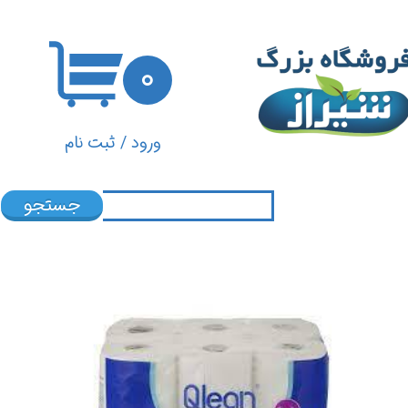
حساب کاربری من
۰
تغییر گذر واژه
سفارشات
ورود
/
ثبت نام
خروج از حساب کاربری
جستجو