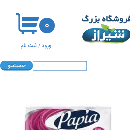
حساب کاربری من
۰
تغییر گذر واژه
سفارشات
ورود
/
ثبت نام
خروج از حساب کاربری
جستجو