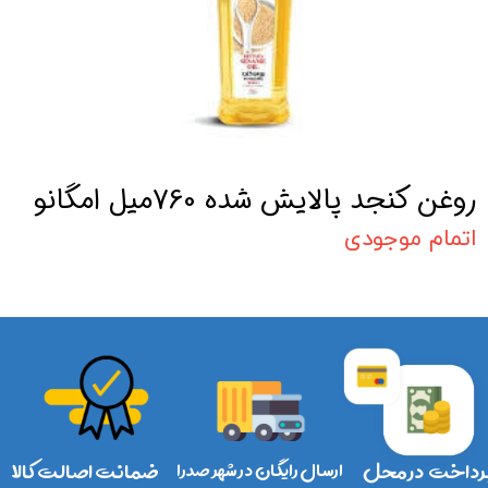
روغن کنجد پالایش شده 760میل امگانو
اتمام موجودی
رداخت در محل
ارسال رایگان در شهر صدرا
ضمانت اصالت کالا