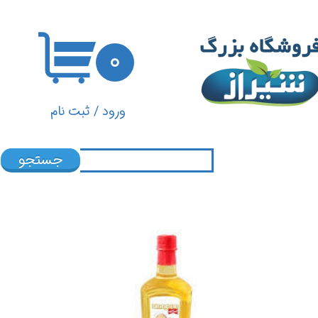
حساب کاربری من
۰
تغییر گذر واژه
سفارشات
ورود
/
ثبت نام
خروج از حساب کاربری
جستجو