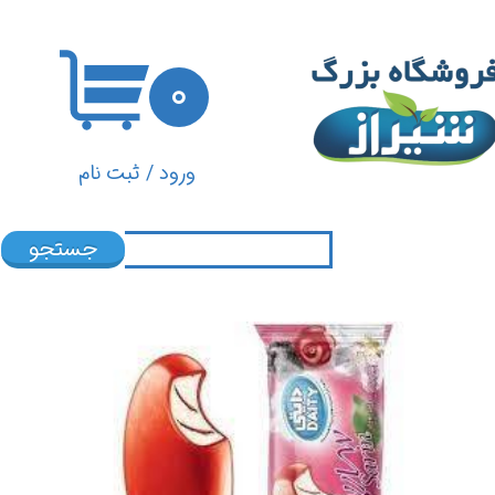
حساب کاربری من
۰
تغییر گذر واژه
سفارشات
ورود
/
ثبت نام
خروج از حساب کاربری
جستجو