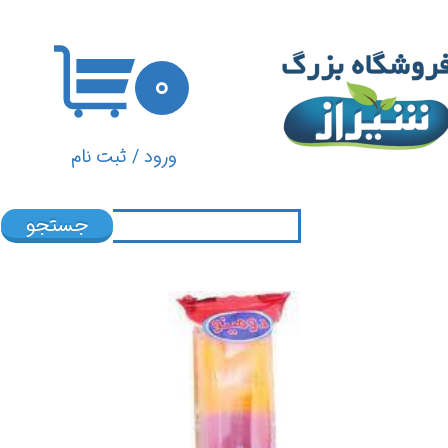
حساب کاربری من
۰
تغییر گذر واژه
سفارشات
ورود
/
ثبت نام
خروج از حساب کاربری
جستجو