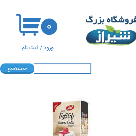
حساب کاربری من
۰
تغییر گذر واژه
سفارشات
ورود
/
ثبت نام
خروج از حساب کاربری
جستجو