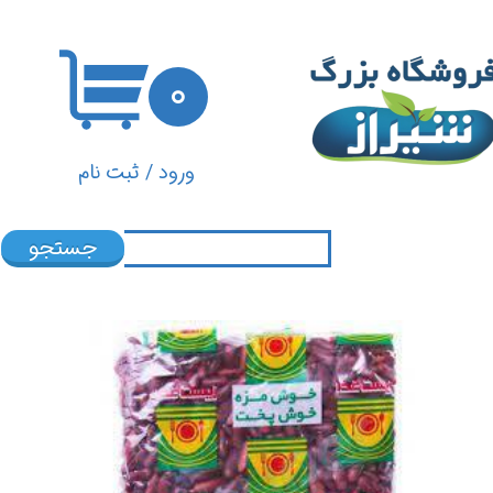
حساب کاربری من
۰
تغییر گذر واژه
سفارشات
ورود
/
ثبت نام
خروج از حساب کاربری
جستجو