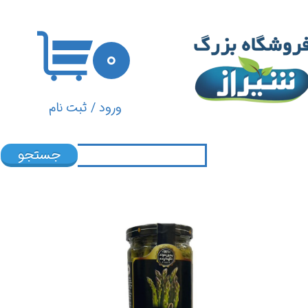
حساب کاربری من
۰
تغییر گذر واژه
سفارشات
ورود
/
ثبت نام
خروج از حساب کاربری
جستجو