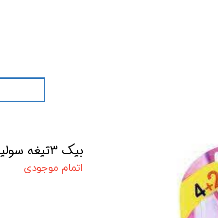
بیک 3تیغه سولیل عطری /بلیستر 2+4
اتمام موجودی