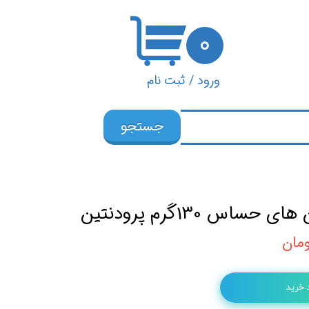
۰
ورود
/
ثبت نام
حساب کاربری من
جستجو
تغییر گذر واژه
سفارشات
خروج از حساب
ساس 130گرم پرودنتین
کاربری
 خرید