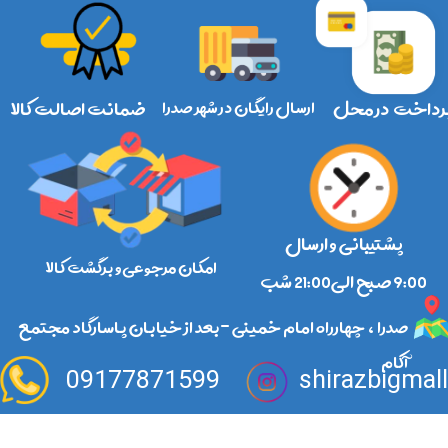
رداخت در محل
ارسال رایگان در شهر صدرا
ضمانت اصالت کالا
پشتیبانی و ارسال
امکان مرجوعی و برگشت کالا
​​​​​​​9:00 صبح الی21:00 شب
صدرا ، چهارراه امام خمینی -بعد از خیابان پاسارگاد مجتمع
آکام
09177871599
shirazbigmal