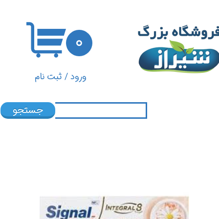
حساب کاربری من
۰
تغییر گذر واژه
سفارشات
ورود
/
ثبت نام
خروج از حساب کاربری
جستجو