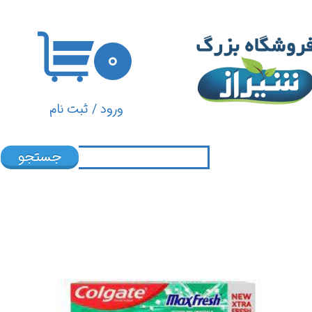
حساب کاربری من
۰
تغییر گذر واژه
سفارشات
ورود
/
ثبت نام
خروج از حساب کاربری
جستجو