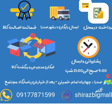
رداخت در محل
ارسال رایگان در شهر صدرا
ضمانت اصالت کالا
پشتیبانی و ارسال
امکان مرجوعی و برگشت کالا
​​​​​​​9:00 صبح الی21:00 شب
صدرا ، چهارراه امام خمینی -بعد از خیابان پاسارگاد مجتمع
آکام
09177871599
shirazbigmal