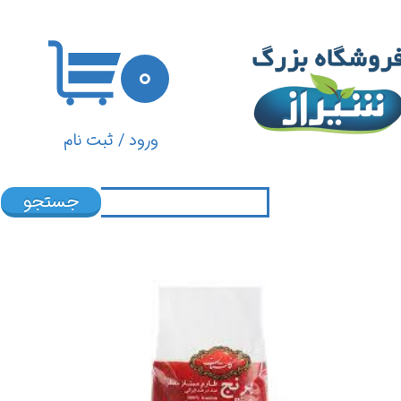
حساب کاربری من
۰
تغییر گذر واژه
سفارشات
ورود
/
ثبت نام
خروج از حساب کاربری
جستجو