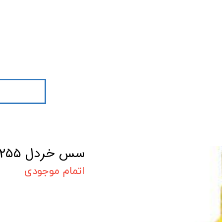
سس خردل 255گرمی بیژن
اتمام موجودی