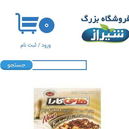
حساب کاربری من
۰
تغییر گذر واژه
سفارشات
ورود
/
ثبت نام
خروج از حساب کاربری
جستجو