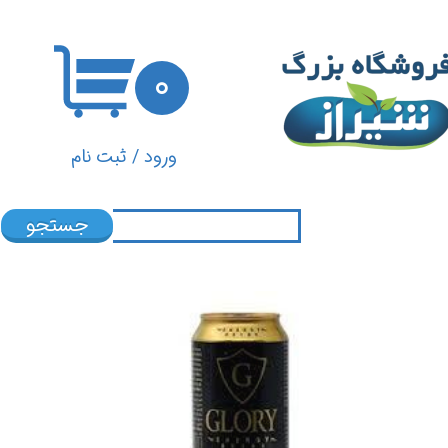
حساب کاربری من
۰
تغییر گذر واژه
سفارشات
ورود
/
ثبت نام
خروج از حساب کاربری
جستجو