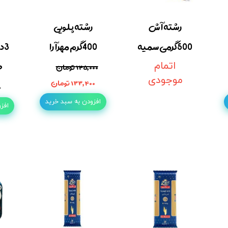
رشته آش
رشته پلویی
500گرمی سمیه
400گرم مهرآرا
3د
ط
اتمام
۱۴۵,۰۰۰ تومان
موجودی
۱۳۳,۴۰۰ تومان
۰
افزودن به سبد خرید
افز