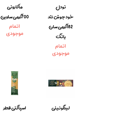
نودل
ماکارونی
خودجوش تند
700گرمی ساوین
182گرمی سان
اتمام
موجودی
یانگ
اتمام
موجودی
لینگوئینی
اسپاگتی قطر