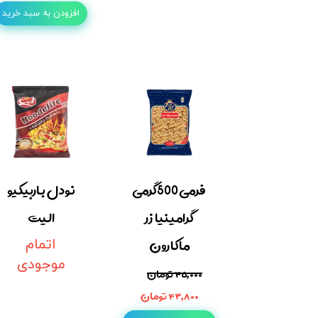
افزودن به سبد خرید
فرمی 500گرمی
نودل باربیکیو
گرامینیا زر
الیت
ماکارون
اتمام
موجودی
۴۵,۰۰۰ تومان
۴۳,۸۰۰ تومان