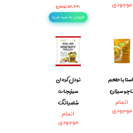
موجودی
۵۶,۴۳۰ تومان
افزودن به سبد خرید
ستا با طعم
نودل کره ای
اچو سبزان
سبزیجات
شامیانگ
اتمام
موجودی
اتمام
موجودی