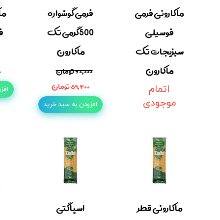
ماکارونی فرمی
فرمی گوشواره
ما
فوسیلی
500گرمی تک
ف
سبزیجات تک
ماکارون
ماکارون
۶۰,۰۰۰ تومان
۰
۵۹,۴۰۰ تومان
اتمام
افز
موجودی
افزودن به سبد خرید
ماکارونی قطر
اسپاگتی