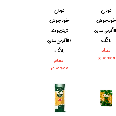
نودل
نودل
ودجوش
خودجوش
182گرمی سان
ترش و تند
یانگ
182گرمی سان
یانگ
اتمام
موجودی
اتمام
موجودی