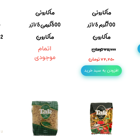
ماکارونی
ماکارونی
700گرم 1/5زر
500گرمی 1/5زر
خ
ماکارون
ماکارون
۷۵,۰۰۰ تومان
اتمام
موجودی
۷۴,۲۵۰ تومان
افزودن به سبد خرید