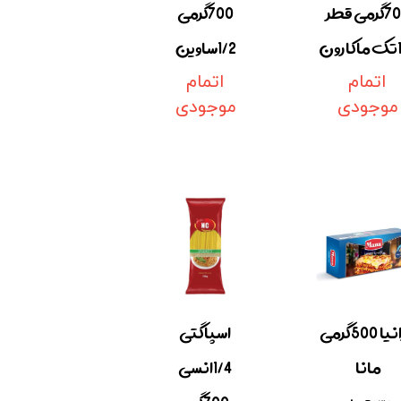
700گرمی قطر
700گرمی
ون
1/2ساوین
اتمام
اتمام
موجودی
موجودی
لازانیا 500گرمی
اسپاگتی
مانا
1/4انسی