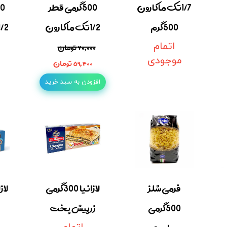
1/7تک ماکارون
500گرمی قطر
500گرم
1/2تک ماکارون
1/2تک ماکار
اتمام
۶۰,۰۰۰ تومان
موجودی
۵۹,۴۰۰ تومان
افزودن به سبد خرید
فرمی شلز
لازانیا 300گرمی
500گرمی
زرپیش پخت