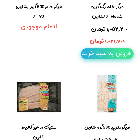
میگو خام رگ گیری
میگو خام 500 گرمی شارین
شده61-70شارین
90-71
۱,۰۵۳,۳۰۰ تومان
اتمام موجودی
۱,۰۲۱,۷۰۱ تومان
افزودن به سبد خرید
میگو پلویی 500گرم شارین
استیک ماهی گالیت
شارین
۶۰۵,۰۰۰ تومان