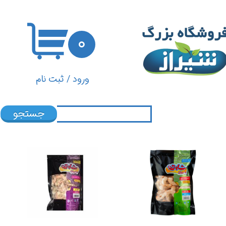
حساب کاربری من
۰
تغییر گذر واژه
سفارشات
ورود
/
ثبت نام
خروج از حساب کاربری
جستجو