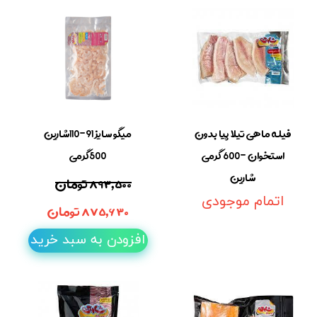
فیله ماهی تیلا پیا بدون
میگو سایز 91-110شارین
استخوان -600 گرمی
500گرمی
شارین
۸۹۳,۵۰۰ تومان
اتمام موجودی
۸۷۵,۶۳۰ تومان
افزودن به سبد خرید