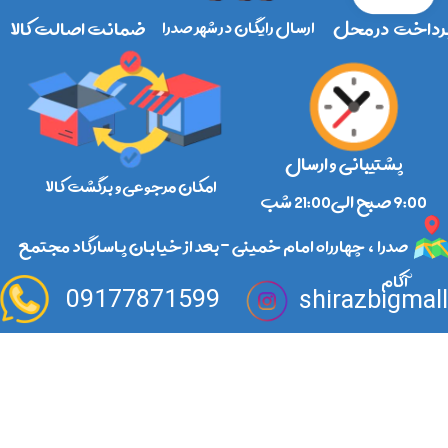
رداخت در محل
ارسال رایگان در شهر صدرا
ضمانت اصالت کالا
پشتیبانی و ارسال
امکان مرجوعی و برگشت کالا
​​​​​​​9:00 صبح الی21:00 شب
صدرا ، چهارراه امام خمینی -بعد از خیابان پاسارگاد مجتمع
آکام
09177871599
shirazbigmal